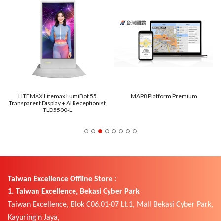
LITEMAX Litemax LumiBot 55
MAP8 Platform Premium
Transparent Display + AI Receptionist
TLD5500-L
Taiwan Excellence Offline Store :
1. Taiwan Excellence, Bekasi Cyber Park
Taiwan Excellence, Blok C06.01-07 Lt.1, Mall Bekasi Cyber Park,
Kayuringin Jaya,