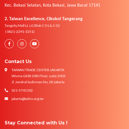
Kec. Bekasi Selatan, Kota Bekasi, Jawa Barat 17141
2. Taiwan Excellence, Cikokol Tangerang
Tangcity Mall Lt. LG Blok C-51 & C-32
( 0821-2291-3251)
Contact Us
TAIWAN TRADE CENTER JAKARTA
Wisma GKBI 20th Floor, suite 2003
Jl. Jendral Sudirman No. 28 Jakarta
021-5741102
jakarta@taitra.org.tw
Stay Connected with Us !