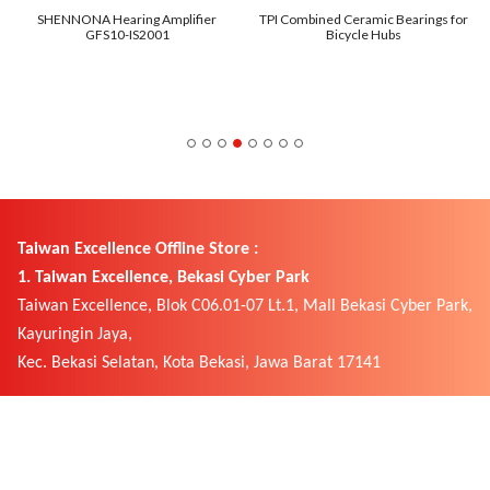
SHENNONA Hearing Amplifier
TPI Combined Ceramic Bearings for
GFS10-IS2001
Bicycle Hubs
Taiwan Excellence Offline Store :
1. Taiwan Excellence, Bekasi Cyber Park
Taiwan Excellence, Blok C06.01-07 Lt.1, Mall Bekasi Cyber Park,
Kayuringin Jaya,
Kec. Bekasi Selatan, Kota Bekasi, Jawa Barat 17141
2. Taiwan Excellence, Cikokol Tangerang
Tangcity Mall Lt. LG Blok C-51 & C-32
( 0821-2291-3251)