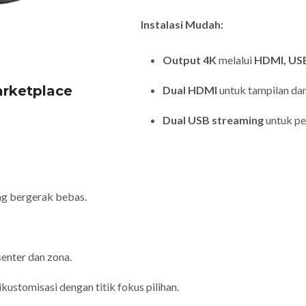
Instalasi Mudah:
Output 4K
melalui
HDMI, USB
arketplace
Dual HDMI
untuk tampilan da
Dual USB streaming
untuk pe
ng bergerak bebas.
enter dan zona.
kustomisasi dengan titik fokus pilihan.