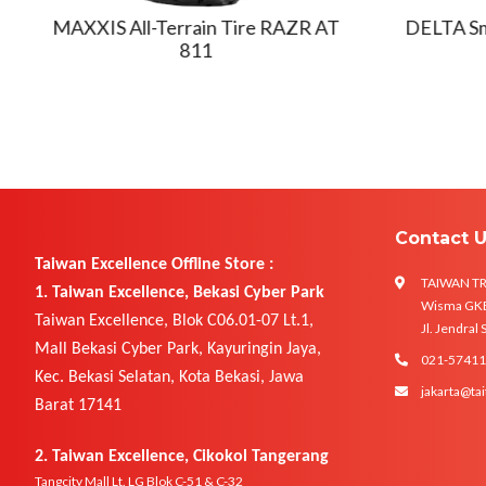
MAXXIS All-Terrain Tire RAZR AT
DELTA Sm
811
Contact 
Taiwan Excellence Offline Store :
TAIWAN T
1. Taiwan Excellence, Bekasi Cyber Park
Wisma GKBI
Taiwan Excellence, Blok C06.01-07 Lt.1,
Jl. Jendral
Mall Bekasi Cyber Park, Kayuringin Jaya,
021-5741
Kec. Bekasi Selatan, Kota Bekasi, Jawa
jakarta@tai
Barat 17141
2. Taiwan Excellence, Cikokol Tangerang
Tangcity Mall Lt. LG Blok C-51 & C-32