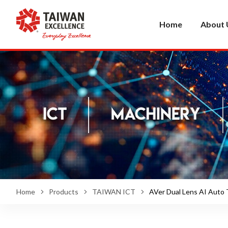
Home
About 
Home
Products
TAIWAN ICT
AVer Dual Lens AI Auto