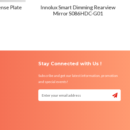
nse Plate
Innolux Smart Dimming Rearview
Mirror S086HDC-G01
Stay Connected with Us !
Subscribe and get our latest information, promotion
and special events!