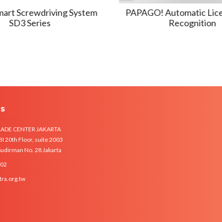
art Screwdriving System
PAPAGO! Automatic Lice
SD3 Series
Recognition
Us
RADE CENTER JAKARTA
 20th Floor, suite 2003
 Sudirman No. 28 Jakarta
102
tra.org.tw