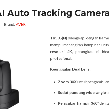
AI Auto Tracking Camer
Brand:
AVER
TR535(N)
dilengkapi dengan
kame
mampu menangkap hampir seluruh 
resolusi 4K
, perangkat ini id
profesional
.
Keunggulan Dual Lens:
Zoom 30X
untuk pengambilan 
Sudut pandang wide-angle
u
Pelacakan hampir 360°
denga