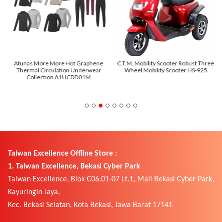
Atunas More More Hot Graphene
C.T.M. Mobility Scooter Robust Three
Thermal Circulation Underwear
Wheel Mobility Scooter HS-925
Collection A1UCDD01M
Taiwan Excellence Offline Store :
1. Taiwan Excellence, Bekasi Cyber Park
Taiwan Excellence, Blok C06.01-07 Lt.1, Mall Bekasi Cyber Park,
Kayuringin Jaya,
Kec. Bekasi Selatan, Kota Bekasi, Jawa Barat 17141