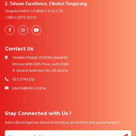
2. Taiwan Excellence, Cikokol Tangerang
Tangcity Mall Lt. LG Blok C-51 & C-32
( 0821-2291-3251)
Contact Us
TAIWAN TRADE CENTER JAKARTA
Wisma GKBI 20th Floor, suite 2003
Jl. Jendral Sudirman No. 28 Jakarta
021-5741102
jakarta@taitra.org.tw
Stay Connected with Us !
Subscribe and get our latest information, promotion and special events!