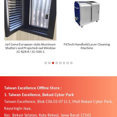
Jarl Gene European-style Aluminum
FitTech Handheld Laser Cleaning
Shutters and Projected-out Window
Machine
JG-828-R / JG-500-1
Taiwan Excellence Offline Store :
1. Taiwan Excellence, Bekasi Cyber Park
Taiwan Excellence, Blok C06.01-07 Lt.1, Mall Bekasi Cyber Park,
Kayuringin Jaya,
Kec. Bekasi Selatan, Kota Bekasi, Jawa Barat 17141