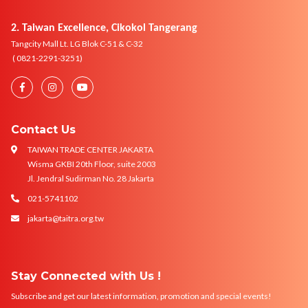
2. Taiwan Excellence, Cikokol Tangerang
Tangcity Mall Lt. LG Blok C-51 & C-32
( 0821-2291-3251)
Contact Us
TAIWAN TRADE CENTER JAKARTA
Wisma GKBI 20th Floor, suite 2003
Jl. Jendral Sudirman No. 28 Jakarta
021-5741102
jakarta@taitra.org.tw
Stay Connected with Us !
Subscribe and get our latest information, promotion and special events!