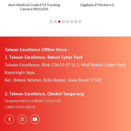
Aver Medical Grade PTZ Tracking
Gigabyte Z790 Aero G
Camera MD120UI
Taiwan Excellence Offline Store :
1. Taiwan Excellence, Bekasi Cyber Park
Taiwan Excellence, Blok C06.01-07 Lt.1, Mall Bekasi Cyber Park,
Kayuringin Jaya,
Kec. Bekasi Selatan, Kota Bekasi, Jawa Barat 17141
2. Taiwan Excellence, Cikokol Tangerang
Tangcity Mall Lt. LG Blok C-51 & C-32
( 0821-2291-3251)