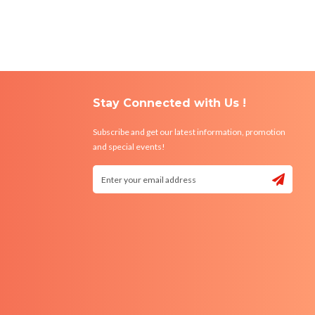
Stay Connected with Us !
Subscribe and get our latest information, promotion
and special events!