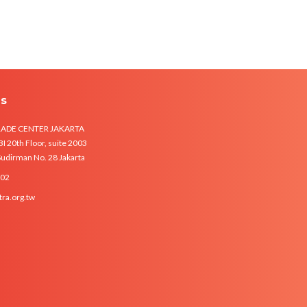
Us
RADE CENTER JAKARTA
 20th Floor, suite 2003
 Sudirman No. 28 Jakarta
102
tra.org.tw