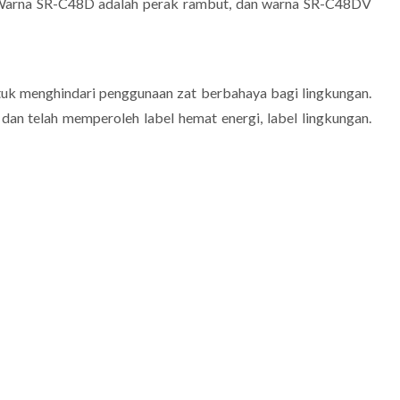
 Warna SR-C48D adalah perak rambut, dan warna SR-C48DV
uk menghindari penggunaan zat berbahaya bagi lingkungan.
1, dan telah memperoleh label hemat energi, label lingkungan.