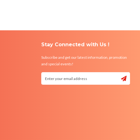
Stay Connected with Us !
Subscribe and get our latest information, promotion
and special events!