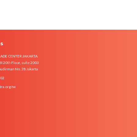
Us
RADE CENTER JAKARTA
 20th Floor, suite 2003
 Sudirman No. 28 Jakarta
102
tra.org.tw