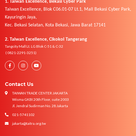
1. Taiwan Excellence, Bekasi Cyber Park
Taiwan Excellence, Blok C06.01-07 Lt.1, Mall Bekasi Cyber Park,
Kayuringin Jaya,
Kec. Bekasi Selatan, Kota Bekasi, Jawa Barat 17141
2. Taiwan Excellence, Cikokol Tangerang
Tangcity Mall Lt. LG Blok C-51 & C-32
( 0821-2291-3251)
Contact Us
TAIWAN TRADE CENTER JAKARTA
Wisma GKBI 20th Floor, suite 2003
Jl. Jendral Sudirman No. 28 Jakarta
021-5741102
jakarta@taitra.org.tw