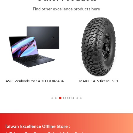
Find other excellence products here
ASUS Zenbook Pro 14 OLED UX6404
MAXXIS ATV tire ML-ST1
Taiwan Excellence Offline Store :